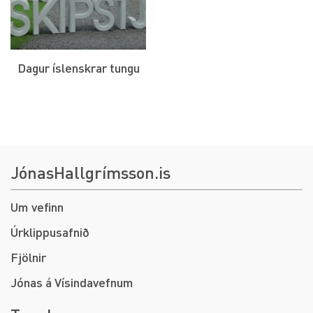
Dagur íslenskrar tungu
JónasHallgrímsson.is
Um vefinn
Úrklippusafnið
Fjölnir
Jónas á Vísindavefnum